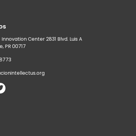
os
Innovation Center 2831 Blvd. Luis A
e, PR 00717
-8773
cionintellectus.org