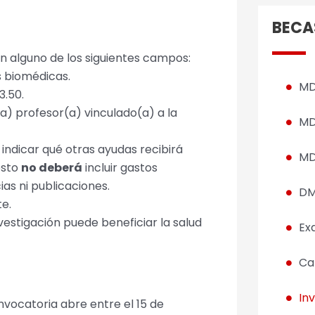
BECA
 en alguno de los siguientes campos:
as biomédicas.
MD
.50.
) profesor(a) vinculado(a) a la
MD
 indicar qué otras ayudas recibirá
MD
esto
no deberá
incluir gastos
ias ni publicaciones.
DM
te.
estigación puede beneficiar la salud
Ex
Ca
In
onvocatoria abre entre el 15 de