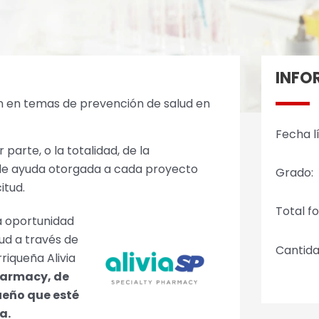
INFO
ión en temas de prevención de salud en
Fecha l
arte, o la totalidad, de la
d de ayuda otorgada a cada proyecto
Grado:
itud.
Total f
a oportunidad
ud a través de
Cantida
iqueña Alivia
Pharmacy, de
ueño que esté
a.